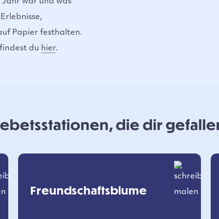
n Jahr war und was
Erlebnisse,
f Papier festhalten.
 findest du
hier
.
betsstationen, die dir gefall
Freundschaftsblume