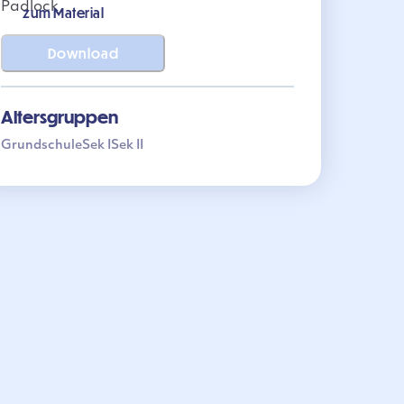
zum Material
Download
Altersgruppen
Grundschule
Sek I
Sek II