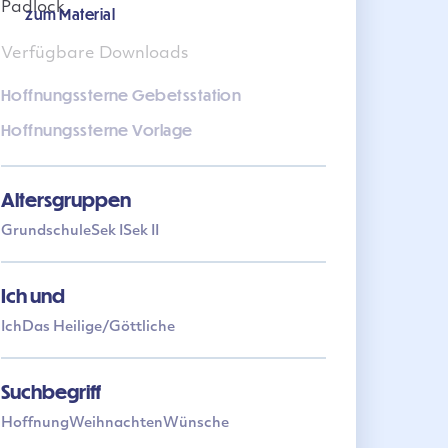
zum Material
Verfügbare Downloads
Hoffnungssterne Gebetsstation
Hoffnungssterne Vorlage
Altersgruppen
Grundschule
Sek I
Sek II
Ich und
Ich
Das Heilige/Göttliche
Suchbegriff
Hoffnung
Weihnachten
Wünsche