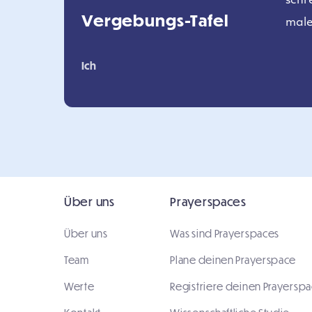
Vergebungs-Tafel
Ich
Über uns
Prayerspaces
Über uns
Was sind Prayerspaces
Team
Plane deinen Prayerspace
Werte
Registriere deinen Prayersp