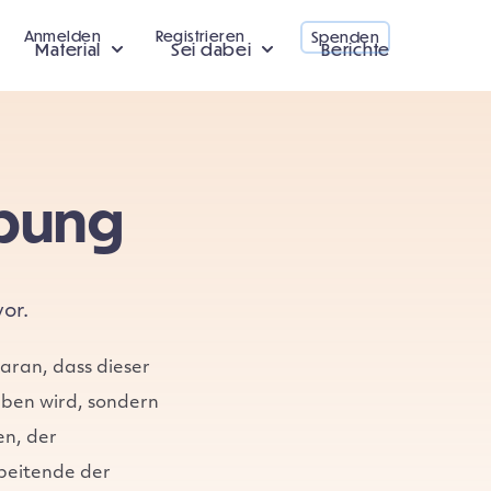
Anmelden
Registrieren
Spenden
Material
Sei dabei
Berichte
rbung
vor.
ran, dass dieser
aben wird, sondern
en, der
rbeitende der