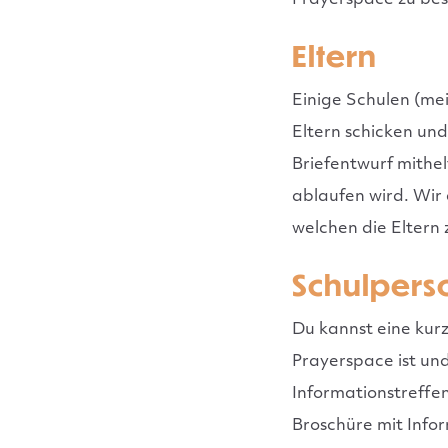
Prayerspace zu be
Eltern
Einige Schulen (me
Eltern schicken un
Briefentwurf mithel
ablaufen wird. Wir
welchen die Eltern
Schulperso
Du kannst eine kur
Prayerspace ist und
Informationstreffen 
Broschüre mit Info