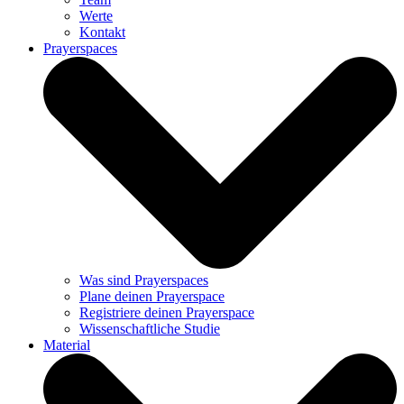
Werte
Kontakt
Prayerspaces
Was sind Prayerspaces
Plane deinen Prayerspace
Registriere deinen Prayerspace
Wissenschaftliche Studie
Material