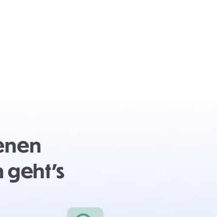
genen
 geht's