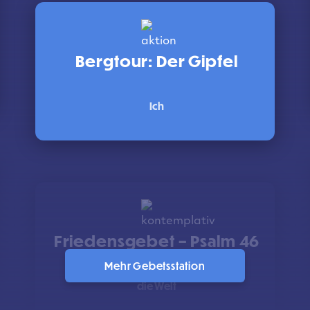
Bergtour: Der Gipfel
Ich
Friedensgebet – Psalm 46
Mehr Gebetsstation
die Welt