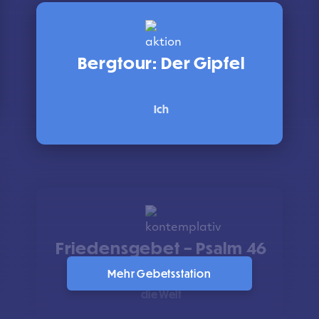
Bergtour: Der Gipfel
Ich
Friedensgebet – Psalm 46
Mehr Gebetsstation
die Welt