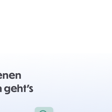
genen
 geht's