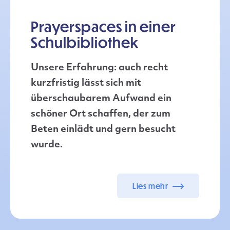
Gebet für die Welt
Prayerspaces in einer
Schulbibliothek
die Welt
Unsere Erfahrung: auch recht
kurzfristig lässt sich mit
überschaubarem Aufwand ein
schöner Ort schaffen, der zum
Beten einlädt und gern besucht
wurde.
Lies mehr