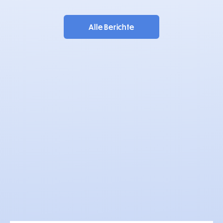
Alle Berichte
Emoji-Zustand
Ich
Friedensgebet – Psalm
46
die Welt